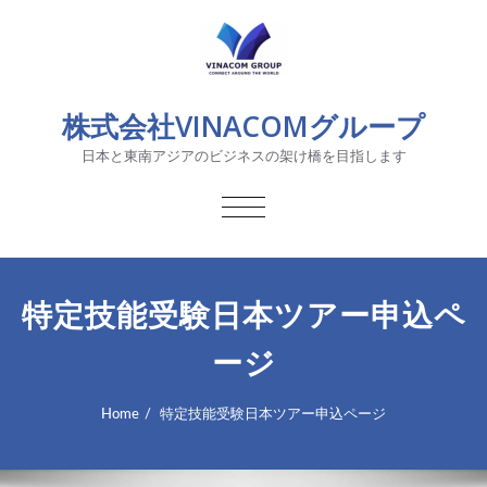
株式会社VINACOMグループ
日本と東南アジアのビジネスの架け橋を目指します
TOGGLE
NAVIGATION
特定技能受験日本ツアー申込ペ
ージ
Home
特定技能受験日本ツアー申込ページ